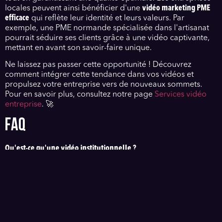
locales peuvent ainsi bénéficier d'une
vidéo marketing PME
efficace
qui reflète leur identité et leurs valeurs. Par
exemple, une PME normande spécialisée dans l'artisanat
pourrait séduire ses clients grâce à une vidéo captivante,
mettant en avant son savoir-faire unique.
Ne laissez pas passer cette opportunité ! Découvrez
comment intégrer cette tendance dans vos vidéos et
propulsez votre entreprise vers de nouveaux sommets.
Pour en savoir plus, consultez notre page
Services vidéo
entreprise
. 🚀
FAQ
Qu'est-ce qu'une vidéo institutionnelle ?
Une vidéo institutionnelle présente l'identité, les valeurs et
les services d'une entreprise.
Quels sont les avantages d'une vidéo marketing pour PME ?
Une vidéo marketing efficace augmente la visibilité, attire
des clients et améliore l'engagement.