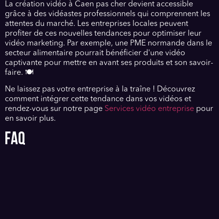
La création vidéo à Caen pas cher devient accessible
grâce à des vidéastes professionnels qui comprennent les
attentes du marché. Les entreprises locales peuvent
profiter de ces nouvelles tendances pour optimiser leur
vidéo marketing. Par exemple, une PME normande dans le
secteur alimentaire pourrait bénéficier d'une vidéo
captivante pour mettre en avant ses produits et son savoir-
faire. 🍽️
Ne laissez pas votre entreprise à la traîne ! Découvrez
comment intégrer cette tendance dans vos vidéos et
rendez-vous sur notre page
Services vidéo entreprise
pour
en savoir plus.
FAQ
Qu'est-ce qu'une vidéo institutionnelle ?
Une vidéo institutionnelle présente votre entreprise, ses
valeurs et ses services de manière engageante.
Comment trouver un vidéaste professionnel à Caen ?
Recherchez des recommandations, consultez des
portfolios en ligne et comparez les avis clients.