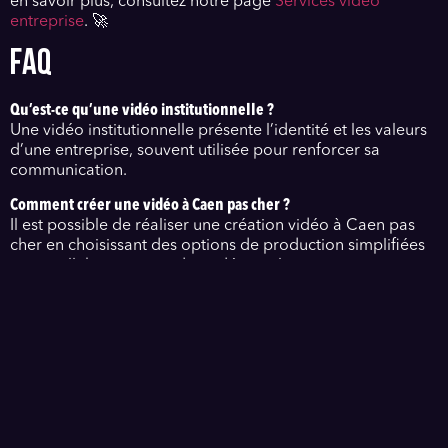
en savoir plus, consultez notre page
Services vidéo
entreprise
. 🚀
FAQ
Qu’est-ce qu’une vidéo institutionnelle ?
Une vidéo institutionnelle présente l’identité et les valeurs
d’une entreprise, souvent utilisée pour renforcer sa
communication.
Comment créer une vidéo à Caen pas cher ?
Il est possible de réaliser une création vidéo à Caen pas
cher en choisissant des options de production simplifiées
et en collaborant avec des vidéastes locaux.
Quels sont les avantages du vidéo marketing pour les PME ?
Le vidéo marketing permet d’augmenter la visibilité,
d’améliorer l’engagement client et de générer des leads
qualifiés pour les PME.
Comment utiliser une vidéo institutionnelle sur les réseaux
sociaux ?
Une vidéo institutionnelle peut être partagée sur les