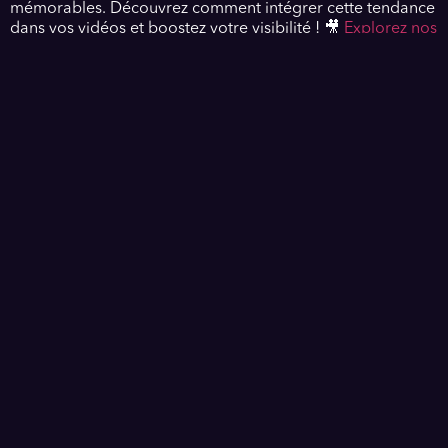
mémorables. Découvrez comment intégrer cette tendance
dans vos vidéos et boostez votre visibilité ! 🎥
Explorez nos
services vidéo entreprise ici.
FAQ
Qu'est-ce qu'une vidéo institutionnelle ?
Une vidéo institutionnelle présente l'identité, les valeurs et
les services d'une entreprise.
Comment choisir un vidéaste à Caen ?
Recherchez des références, examinez leur portfolio et
discutez de vos besoins spécifiques.
Quelles sont les tendances vidéo pour 2025 ?
Les tendances incluent l'interactivité, la personnalisation et
l'utilisation accrue de l'IA dans la production.
Pourquoi la vidéo marketing est-elle importante pour les PME à
Caen ?
Elle permet d'accroître la visibilité, d'engager le public et
de renforcer la crédibilité de l'entreprise.