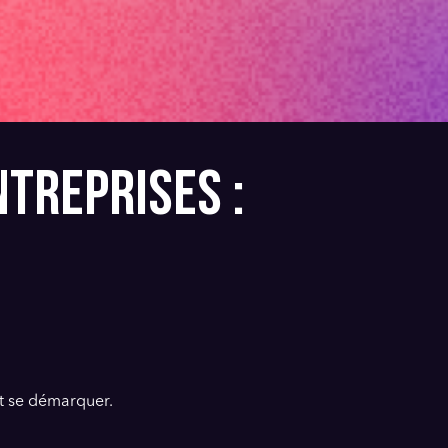
NTREPRISES :
nt se démarquer.