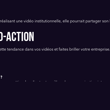
alisant une vidéo institutionnelle, elle pourrait partager son h
O-ACTION
te tendance dans vos vidéos et faites briller votre entreprise.
 ?
arque, attire des clients et améliore la communication interne
tils en ligne et privilégiez une production simple mais efficace
5 ?
 courtes et l'utilisation de la réalité augmentée.