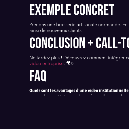
EXEMPLE CONCRET
Prenons une brasserie artisanale normande. En ré
ainsi de nouveaux clients.
CONCLUSION + CALL-T
Ne tardez plus ! Découvrez comment intégrer cet
vidéo entreprise
. 🎥✨
FAQ
Quels sont les avantages d'une vidéo institutionnelle
Une vidéo institutionnelle renforce l'image de m
Comment créer une vidéo à Caen pas cher ?
Optez pour des vidéastes locaux, utilisez des ou
Quelles sont les tendances vidéo pour les PME en 202
Les tendances incluent l'interactivité, les vidéos