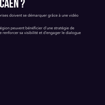
CAEN ?
eprises doivent se démarquer grâce à une vidéo
 région peuvent bénéficier d'une stratégie de
 renforcer sa visibilité et d’engager le dialogue
ionnel à Caen, elle pourrait créer une vidéo
al.
 ! Pour en savoir plus, consultez notre page