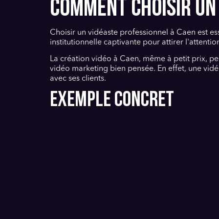
COMMENT CHOISIR UN 
Choisir un vidéaste professionnel à Caen est e
institutionnelle captivante pour attirer l'attentio
La création vidéo à Caen, même à petit prix, peu
vidéo marketing bien pensée. En effet, une vidéo
avec ses clients.
Exemple concret
Considérons une PME normande spécialisée dans 
qui met en avant son savoir-faire et ses engage
Découvrez comment intégrer cette tendance dans 
Services vidéo entreprise
.
FAQ
Qu'est-ce qu'une vidéo institutionnelle ?
Une vidéo institutionnelle présente l'identité, les