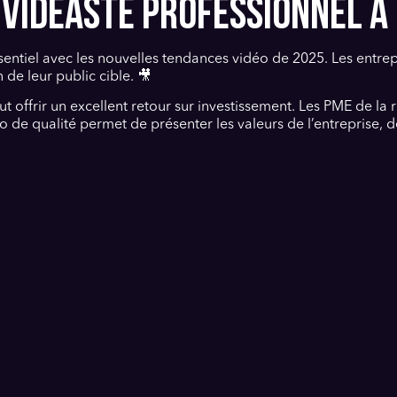
VIDÉASTE PROFESSIONNEL À 
ssentiel avec les nouvelles tendances vidéo de 2025. Les entr
n de leur public cible. 🎥
t offrir un excellent retour sur investissement. Les PME de la
 de qualité permet de présenter les valeurs de l’entreprise, de
les produits locaux. En collaborant avec un vidéaste profess
ments, attirant ainsi une clientèle soucieuse de consommer loc
vos vidéos pour booster votre visibilité et faire la différence
 valeurs et les activités d'une entreprise.