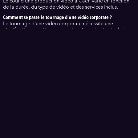
Le coût d'une production vidéo à Caen varie en fonction
de la durée, du type de vidéo et des services inclus.
Comment se passe le tournage d'une vidéo corporate ?
Le tournage d'une vidéo corporate nécessite une
planification minutieuse, un script et une équipe technique
pour garantir un résultat professionnel.
Quels sont les avantages d'engager un vidéaste freelance dans le
Calvados ?
Engager un vidéaste freelance dans le Calvados offre
flexibilité, créativité et souvent des tarifs plus compétitifs.
Comment choisir le bon vidéaste pour mon projet à Caen ?
Pour choisir le bon vidéaste à Caen, examinez son
portfolio, ses avis clients et discutez de vos besoins
spécifiques.
Découvrez les services d'un vidéaste professionnel à Caen
pour vos projets de vidéo corporate et promotionnelle
dans le Calvados.