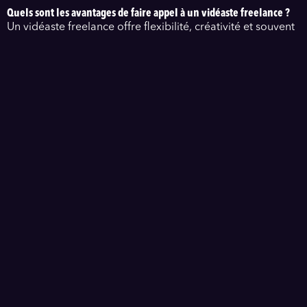
Quels sont les avantages de faire appel à un vidéaste freelance ?
Un vidéaste freelance offre flexibilité, créativité et souvent
des tarifs compétitifs pour vos projets vidéo.
Combien coûte la réalisation d'une vidéo corporate dans le
Calvados ?
Le coût varie selon la complexité du projet, mais il est
important de demander un devis personnalisé.
Comment choisir le bon vidéaste pour mon projet à Caen ?
Examinez leur portfolio, lisez les avis clients et discutez de
vos besoins pour trouver le bon vidéaste.
Découvrez les services d'un vidéaste professionnel à Caen
pour vos projets de vidéo corporate et événementielle
dans le Calvados.