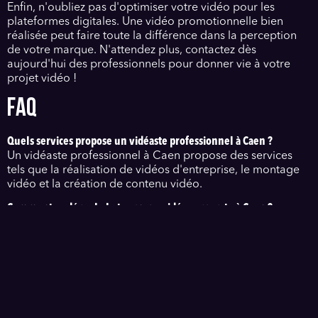
Enfin, n'oubliez pas d'optimiser votre vidéo pour les
plateformes digitales. Une vidéo promotionnelle bien
réalisée peut faire toute la différence dans la perception
de votre marque. N'attendez plus, contactez dès
aujourd'hui des professionnels pour donner vie à votre
projet vidéo !
FAQ
Quels services propose un vidéaste professionnel à Caen ?
Un vidéaste professionnel à Caen propose des services
tels que la réalisation de vidéos d'entreprise, le montage
vidéo et la création de contenu vidéo.
Comment se déroule le tournage vidéo corporate à Caen ?
Le tournage vidéo corporate à Caen commence par une
consultation pour définir vos besoins, suivi de la
planification et du tournage proprement dit.
Quels types de vidéos peuvent être réalisées à Caen ?
À Caen, vous pouvez réaliser des films d'entreprise, des
vidéos institutionnelles et des vidéos promotionnelles