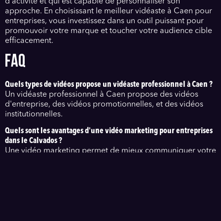
d'activité et qui est capable de personnaliser son
approche. En choisissant le meilleur vidéaste à Caen pour
entreprises, vous investissez dans un outil puissant pour
promouvoir votre marque et toucher votre audience cible
efficacement.
FAQ
Quels types de vidéos propose un vidéaste professionnel à Caen ?
Un vidéaste professionnel à Caen propose des vidéos
d'entreprise, des vidéos promotionnelles, et des vidéos
institutionnelles.
Quels sont les avantages d'une vidéo marketing pour entreprises
dans le Calvados ?
Une vidéo marketing permet de mieux communiquer votre
message, d'attirer l'attention et d'augmenter
l'engagement des clients.
Comment se déroule la réalisation de vidéos d'entreprise à Caen ?
La réalisation de vidéos d'entreprise à Caen inclut la
planification, le tournage, le montage et la livraison du
produit final.