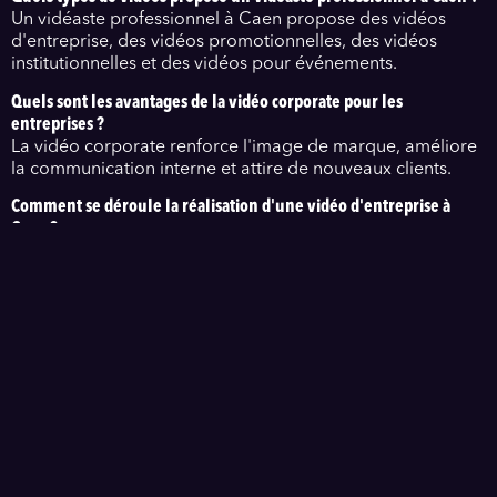
Un vidéaste professionnel à Caen propose des vidéos
d'entreprise, des vidéos promotionnelles, des vidéos
institutionnelles et des vidéos pour événements.
Quels sont les avantages de la vidéo corporate pour les
entreprises ?
La vidéo corporate renforce l'image de marque, améliore
la communication interne et attire de nouveaux clients.
Comment se déroule la réalisation d'une vidéo d'entreprise à
Caen ?
La réalisation d'une vidéo d'entreprise à Caen comprend
la pré-production, le tournage, le montage et la post-
production, avec un suivi personnalisé.
Quel est le coût d'un vidéaste freelance dans le Calvados ?
Le coût d'un vidéaste freelance dans le Calvados varie en
fonction de la complexité du projet, de la durée et des
services inclus.
Comment la création de contenu vidéo peut-elle bénéficier à mon
entreprise ?
La création de contenu vidéo capte l'attention des clients,