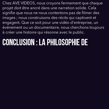
Chez AVE VIDEOS, nous croyons fermement que chaque
projet doit être ancré dans une narration solide. Cela
signifie que nous ne nous contentons pas de filmer des
images ; nous construisons des récits qui captivent et
engagent. Que ce soit pour une vidéo d'entreprise, un
événement ou un documentaire, nous cherchons toujours
à créer une histoire qui résonne avec le public.
CONCLUSION : LA PHILOSOPHIE DE
TRAVAIL D'AVE VIDEOS
En conclusion, ma préférence pour raconter des histoires
plutôt que de vendre des images est bien plus qu'un
simple choix de carrière. C'est une philosophie qui guide
tout ce que je fais. La narration est au cœur de notre
processus de création chez AVE VIDEOS. Nous croyons
que chaque image doit servir un récit, et que chaque récit
doit toucher le cœur des gens.
Dans un monde où les visuels sont omniprésents, il est
essentiel de se rappeler que ce sont les histoires qui nous