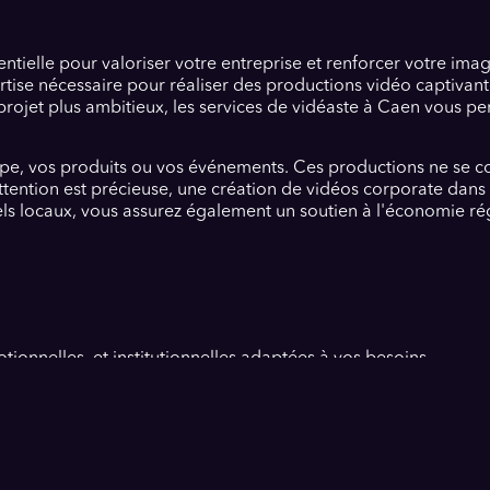
entielle pour valoriser votre entreprise et renforcer votre im
rtise nécessaire pour réaliser des productions vidéo captivan
projet plus ambitieux, les services de vidéaste à Caen vous pe
pe, vos produits ou vos événements. Ces productions ne se co
ention est précieuse, une création de vidéos corporate dans l
els locaux, vous assurez également un soutien à l'économie ré
onnelles, et institutionnelles adaptées à vos besoins.
ssurez-vous qu'ils comprennent vos objectifs.
nforce la crédibilité et engage votre audience.