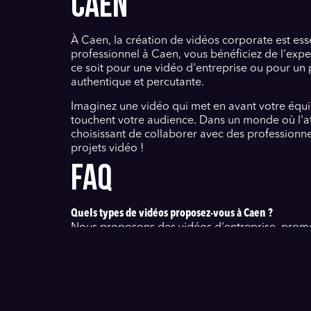
CAEN
À Caen, la création de vidéos corporate est ess
professionnel à Caen, vous bénéficiez de l'expe
ce soit pour une vidéo d'entreprise ou pour un 
authentique et percutante.
Imaginez une vidéo qui met en avant votre équi
touchent votre audience. Dans un monde où l'att
choisissant de collaborer avec des professionn
projets vidéo !
FAQ
Quels types de vidéos proposez-vous à Caen ?
Nous proposons des vidéos d'entreprise, promoti
Comment choisir un vidéaste freelance à Caen ?
Recherchez des portfolios, des avis clients et a
Quels sont les avantages d'une vidéo d'entreprise ?
Une vidéo d'entreprise améliore la visibilité, re