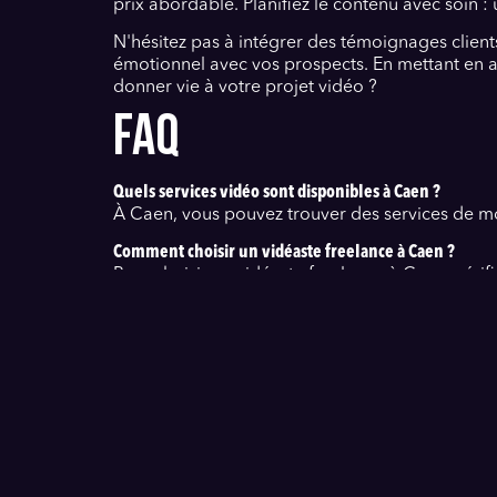
prix abordable. Planifiez le contenu avec soin : 
N'hésitez pas à intégrer des témoignages clients
émotionnel avec vos prospects. En mettant en av
donner vie à votre projet vidéo ?
FAQ
Quels services vidéo sont disponibles à Caen ?
À Caen, vous pouvez trouver des services de mon
Comment choisir un vidéaste freelance à Caen ?
Pour choisir un vidéaste freelance à Caen, vérifie
Quel est le coût d'une vidéo corporate dans le Calvado
Le coût d'une vidéo corporate dans le Calvados
Pourquoi investir dans une vidéo promotionnelle à C
Une vidéo promotionnelle à Caen peut augmenter
Quels types d'événements peuvent être couverts par
Un vidéaste événementiel à Caen peut couvrir 
Découvrez nos services de montage vidéo à Cae