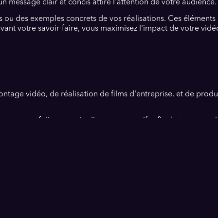
un message clair et concis attire l'attention de votre audience.
 ou des exemples concrets de vos réalisations. Ces éléments re
ant votre savoir-faire, vous maximisez l'impact de votre vidé
tage vidéo, de réalisation de films d'entreprise, et de prod
z son portfolio, ses avis clients et ses tarifs afin de trouver c
s ?
 varie selon la complexité du projet, mais des options aborda
aen ?
 votre visibilité, attirer de nouveaux clients et améliorer v
 un vidéaste événementiel à Caen ?
des mariages, des conférences, des lancements de produits et
n pour des productions professionnelles et abordables. Conta