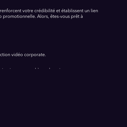
nforcent votre crédibilité et établissent un lien
o promotionnelle. Alors, êtes-vous prêt à
uction vidéo corporate.
elui qui correspond à vos besoins.
bles sont disponibles.
otre image de marque.
 d'autres événements spéciaux.
ctez un vidéaste expert dès aujourd'hui !