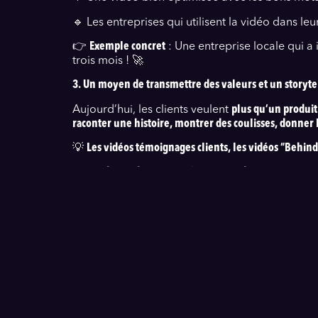
🔹 Les entreprises qui utilisent la vidéo dans leu
👉
Exemple concret
: Une entreprise locale qui a
trois mois ! 🚀
3. Un moyen de transmettre des valeurs et un storyt
Aujourd’hui, les clients veulent
plus qu’un produit
raconter une histoire, montrer des coulisses, donner 
💡
Les vidéos témoignages clients, les vidéos “Behind T
4. La vidéo s’adapte à tous les canaux de communicati
Un autre avantage de la vidéo ?
Elle se décline p
📱
Réseaux sociaux
(Instagram, LinkedIn, TikTok) 
🌐
Site web & YouTube
→ Présentation, tutoriels, sto
📩
Emails & newsletters
→ Un message vidéo est p
🎤
Événements & salons professionnels
→ Une vidéo 