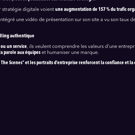
r stratégie digitale voient
une augmentation de 157 % du trafic or
 intégré une vidéo de présentation sur son site a vu son taux
elling authentique
 ou un service
, ils veulent comprendre les valeurs d’une entrepr
la parole aux équipes
et humaniser une marque.
he Scenes” et les portraits d’entreprise renforcent la confiance et la c
on
artout
:
→ Formats courts et impactants.
rytelling.
lus engageant qu’un simple texte.
d’entreprise attire plus de visiteurs sur un stand.