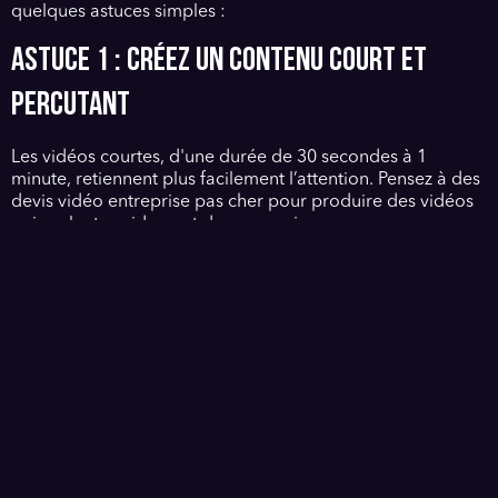
quelques astuces simples :
Astuce 1 : Créez un contenu court et
percutant
Les vidéos courtes, d'une durée de 30 secondes à 1
minute, retiennent plus facilement l’attention. Pensez à des
devis vidéo entreprise pas cher pour produire des vidéos
qui parlent rapidement de vos services.
Astuce 2 : Utilisez des sous-titres
Beaucoup de gens regardent des vidéos sans le son.
Ajouter des sous-titres permettra à votre message d’être
compris même sans audio.
Astuce 3 : Adaptez le format à chaque
plateforme